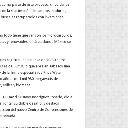
s como parte de este proceso, cinco de los
s con la reactivación de campos maduros,
se busca es recuperarlos con inversiones
no todo tiene que ver con los hidrocarburos,
pias y renovables, un área donde México se
ías registra una balanza de 70/30 entre
aís es de 90/10, lo que abre en Tabasco una
de la firma especializada Price Water
co años– de 1 mil 980 megawatts de
r, eólica y biomasa.
SDET), David Gustavo Rodríguez Rosario, dio a
frontar su doble desafío, y destacó
trucción del nuevo Centro de Convenciones de
va privada.
e de México tiene en marcha proyectos