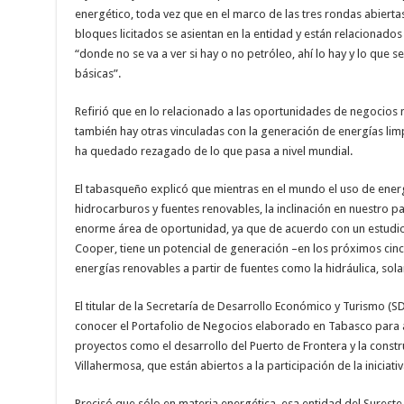
energético, toda vez que en el marco de las tres rondas abierta
bloques licitados se asientan en la entidad y están relacionado
“donde no se va a ver si hay o no petróleo, ahí lo hay y lo que 
básicas”.
Refirió que en lo relacionado a las oportunidades de negocios 
también hay otras vinculadas con la generación de energías lim
ha quedado rezagado de lo que pasa a nivel mundial.
El tabasqueño explicó que mientras en el mundo el uso de energ
hidrocarburos y fuentes renovables, la inclinación en nuestro p
enorme área de oportunidad, ya que de acuerdo con un estudio 
Cooper, tiene un potencial de generación –en los próximos cin
energías renovables a partir de fuentes como la hidráulica, sola
El titular de la Secretaría de Desarrollo Económico y Turismo (
conocer el Portafolio de Negocios elaborado en Tabasco para a
proyectos como el desarrollo del Puerto de Frontera y la cons
Villahermosa, que están abiertos a la participación de la iniciati
Precisó que sólo en materia energética, esa entidad del Surest