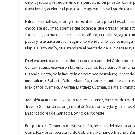
de proyectos que requieren de la participación privada, con el
tradicional y acelerar el proceso de agroindustrialización estatal
Entre las iniciativas, subrayó las posibilidades para el establec
chocolate gourmet, además del potencial que ofrecen otras act
forestales, palma de aceite, sector cañero, citricultura, agricult
pesca y la acuacultura, un segmento donde en breve se inaugur
tilapia al alto vacío, que atenderá el mercado de la Riviera Maya
En el encuentro al que acudió el representante del Gobierno d
Cantón Zetina, estuvieron los empresarios José Garza Montemay
Elizondo Garza, de la industria de bombeo petrolero; Fernando 
inmobiliario; Roberto Dillon Montaño, representante de centros
Mexicanos (Cemex), y Adrián Martínez Guzmán, de Maíz Transfo
También acudieron Alvarado Madero Gómez, director de Food 
Treviño García, director general de Subcabrito, y Jorge Santos 
Engordadores de Ganado Bovino del Noreste.
Por parte del Gobierno de Nuevo León, además del mandatario e
González Flores, secretario de Gobierno; Fernando Elizondo Bar