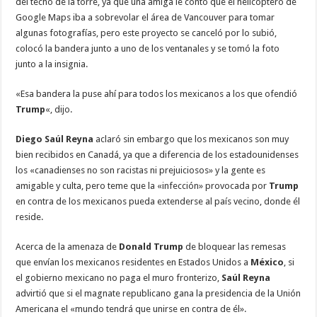
del techo de la torre, ya que una amiga le contó que el helicóptero de
Google Maps iba a sobrevolar el área de Vancouver para tomar
algunas fotografías, pero este proyecto se canceló por lo subió,
colocó la bandera junto a uno de los ventanales y se tomó la foto
junto a la insignia.
«Esa bandera la puse ahí para todos los mexicanos a los que ofendió
Trump
«, dijo.
Diego Saúl Reyna
aclaró sin embargo que los mexicanos son muy
bien recibidos en Canadá, ya que a diferencia de los estadounidenses
los «canadienses no son racistas ni prejuiciosos» y la gente es
amigable y culta, pero teme que la «infección» provocada por
Trump
en contra de los mexicanos pueda extenderse al país vecino, donde él
reside.
Acerca de la amenaza de
Donald Trump
de bloquear las remesas
que envían los mexicanos residentes en Estados Unidos a
México
, si
el gobierno mexicano no paga el muro fronterizo,
Saúl Reyna
advirtió que si el magnate republicano gana la presidencia de la Unión
Americana el «mundo tendrá que unirse en contra de él».