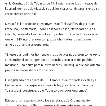
en la Constitución de Tabasco de 1919 están claros los principios de
libertad, democracia y justicia social, los cuales continuarán siendo su
característica principal.
Destacó la labor de los constituyentes Rafael Martínez de Escobar,
Francisco J. Santamaría, Pedro Casanova Casao, Natividad de Dios
Guarda, Fernando Aguirre Colorado, entre otros luchadores sociales
que en 1919 interpretaron con justicia y honradez los supremos
anhelos de las clases populares.
“En este día rendimos homenaje a los que ayer nos dieron con el texto
constitucional, un compendio de las luchas seculares del pueblo
mexicano, una pauta para nuestro hacer y una brújula que nos orienta
por los senderos difíciles”, sostuvo.
El magistrado presidente del TSJ llamó a las autoridades locales y a
los ciudadanos a respetar y cumplir la ley y practicar la tolerancia
“para seguir construyendo el Tabasco que todos queremos”.
Estuvieron en este acto cívico los secretarios de Ordenamiento
Territorial y Obras Públicas (Sotop), Luis Armando Priego Ramos;