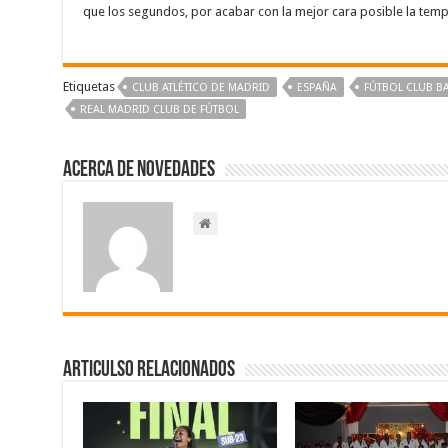
que los segundos, por acabar con la mejor cara posible la tem
Etiquetas
CLUB ATLÉTICO DE MADRID‬
ESPAÑA
‪FÚTBOL CLUB B
‪REAL MADRID CLUB DE FÚTBOL‬
Acerca de NOVEDADES
Articulso Relacionados