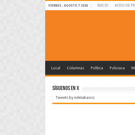
INICIO
AVISO DE P
VIERNES , AGOSTO 7 2026
Local
Columnas
Política
Policiaca
Mu
SÍGUENOS EN X
Tweets by ndetabasco