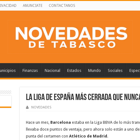
RIVACIDAD
ANUNCIATE
CONTACTANOS
nicipios
Finanzas
Nacional
Estados
Mundo
Sociales
Espec
La liga de España más cerrada que nunc
NOVEDADES
Hace un mes,
Barcelona
estaba en la Liga BBVA de lo más tranq
llevaba doce puntos de ventaja, pero ahora solo están a uno de
punta del certamen con
Atlético de Madrid
.