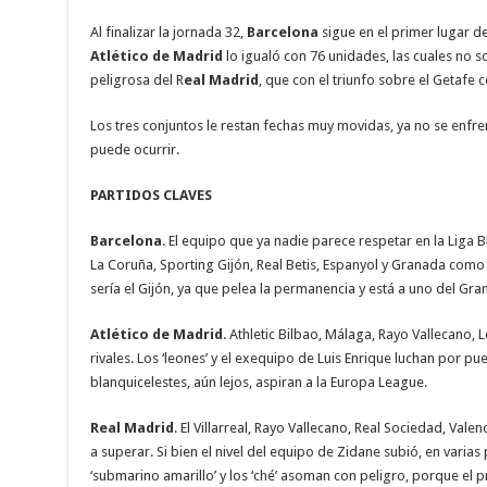
Al finalizar la jornada 32,
Barcelona
sigue en el primer lugar de
Atlético de Madrid
lo igualó con 76 unidades, las cuales no s
peligrosa del R
eal Madrid
, que con el triunfo sobre el Getafe 
Los tres conjuntos le restan fechas muy movidas, ya no se enfr
puede ocurrir.
PARTIDOS CLAVES
Barcelona
. El equipo que ya nadie parece respetar en la Liga 
La Coruña, Sporting Gijón, Real Betis, Espanyol y Granada como 
sería el Gijón, ya que pelea la permanencia y está a uno del Gra
Atlético de Madrid
. Athletic Bilbao, Málaga, Rayo Vallecano,
rivales. Los ‘leones’ y el exequipo de Luis Enrique luchan por pu
blanquicelestes, aún lejos, aspiran a la Europa League.
Real Madrid
. El Villarreal, Rayo Vallecano, Real Sociedad, Val
a superar. Si bien el nivel del equipo de Zidane subió, en varias 
‘submarino amarillo’ y los ‘ché’ asoman con peligro, porque el