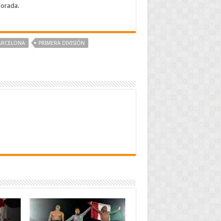
porada.
ARCELONA‬
‪PRIMERA DIVISIÓN‬