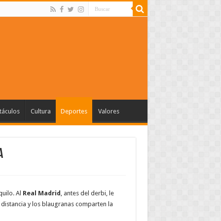
táculos
Cultura
Deportes
Valores
a
uilo. Al
Real Madrid
, antes del derbi, le
 distancia y los blaugranas comparten la