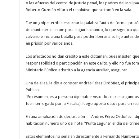
A las afueras del centro de justicia penal, los padres del incu
Roberto Guzmán Alfaro el resolutivo que se tomó en la sala.
Fue un golpe terrible escuchar la palabra “auto de formal pri
de mantenerse en pie para seguir luchando, lo que significa q
calvario e inicia una batalla para poder liberar a su hijo antes d
en prisión por varios años.
Los afectados no dan crédito a este dictamen, pues insisten qu
responsabilidad o participación en este delito, y ello no fue tom
Ministerio Público adscrito a la agencia auxiliar, aseguran.
Una de ellas, la dio a conocer Andrés Pérez Ordóñez, el principal 
Público.
“En resumen, esta persona dijo haber visto dos o tres segundo
fue interrogado por la Fiscalía); luego aportó datos para un re
En una ampliación de declaración — Andrés Pérez Ordóñez– dijo
habitación número uno del hotel “Punta Laguna” el día del crimen
Estos elementos no señalan directamente a Fernando Humberto 