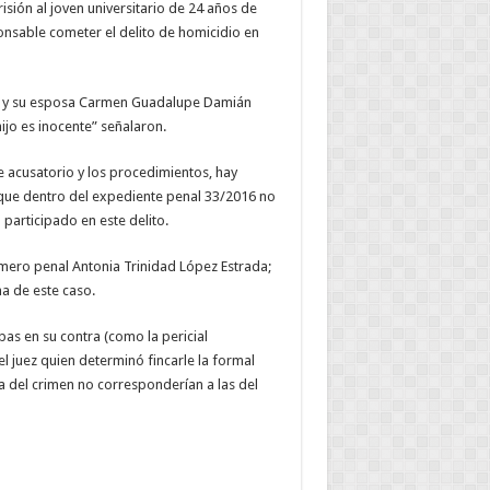
isión al joven universitario de 24 años de
sable cometer el delito de homicidio en
as y su esposa Carmen Guadalupe Damián
ijo es inocente” señalaron.
e acusatorio y los procedimientos, hay
 que dentro del expediente penal 33/2016 no
participado en este delito.
rimero penal Antonia Trinidad López Estrada;
ma de este caso.
bas en su contra (como la pericial
l juez quien determinó fincarle la formal
na del crimen no corresponderían a las del