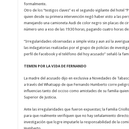
formalmente.
Otro de los “testigos claves” es el segundo vigilante del hotel
quien desde su primera intervención negó haber visto a las pe
manejando una camioneta Audi de color negro sin placas de circ
número uno a eso de las 19:30 horas, pagando cuatro horas de 
“Irregularidades observadas a simple vista y aun así la averigua
las indagatorias realizadas por el grupo de policías de investi
perfil de Facebook y el teléfono del hoy acusado” señaló la fami
TEMEN POR LA VIDA DE FERNANDO
La madre del acusado dijo en exclusiva a Novedades de Tabasc
a través del Whatsapp de que Fernando Humberto corre peligro
influencias tanto del occiso como amistades de su familia quien
Superior de Justicia.
Ante las irregularidades que fueron expuestas; la Familia Crioll
para que realmente verifiquen que no hay señalamiento directo,
investigación que logre imputarle la responsabilidad de la comi
Humberto.