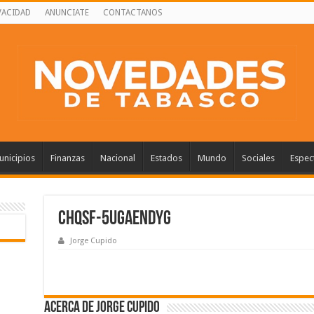
VACIDAD
ANUNCIATE
CONTACTANOS
nicipios
Finanzas
Nacional
Estados
Mundo
Sociales
Espec
ChqSf-5UgAENdYG
Jorge Cupido
Acerca de Jorge Cupido