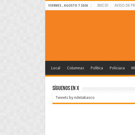
INICIO
AVISO DE P
VIERNES , AGOSTO 7 2026
Local
Columnas
Política
Policiaca
Mu
SÍGUENOS EN X
Tweets by ndetabasco