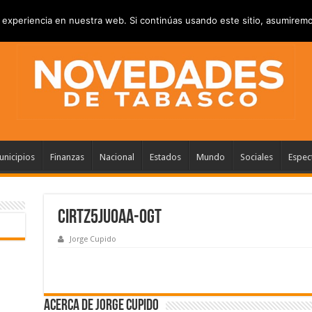
RIVACIDAD
ANUNCIATE
CONTACTANOS
experiencia en nuestra web. Si continúas usando este sitio, asumiremo
nicipios
Finanzas
Nacional
Estados
Mundo
Sociales
Espec
CirTz5JUoAA-OgT
Jorge Cupido
Acerca de Jorge Cupido