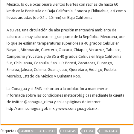
México, lo que ocasionará vientos fuertes con rachas de hasta 60
km/h en la Península de Baja California, Sonora y Chihuahua, así como
lluvias aisladas (de 0.1 a 25 mm) en Baja California.
A su vez, una circulación de alta presión mantendrá ambiente de
caluroso a muy caluroso en gran parte de la República Mexicana, por
lo que se estiman temperaturas superiores a 40 grados Celsius en
Nayarit, Michoacán, Guerrero, Oaxaca, Chiapas, Veracruz, Tabasco,
Campeche y Yucatán, y de 35 a 40 grados Celsius en Baja California
Sur, Chihuahua, Coahuila, San Luis Potosí, Zacatecas, Durango,
Sinaloa, Jalisco, Colima, Guanajuato, Querétaro, Hidalgo, Puebla,
Morelos, Estado de México y Quintana Roo.
La Conagua y el SMN exhortan a la población a mantenerse
informada sobre las condiciones meteorológicas mediante la cuenta
de twitter @conagua_clima y en las páginas de internet
http://smn.conagua.gob.mx y www.conagua.gob.mx.
Etiquetas
AMBIENTE CALUROSO
CHIAPAS
CLIMA
CONAGUA