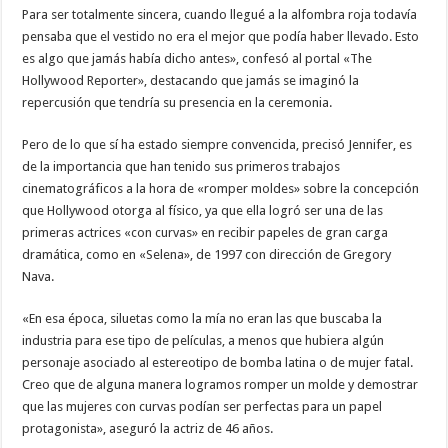
Para ser totalmente sincera, cuando llegué a la alfombra roja todavía
pensaba que el vestido no era el mejor que podía haber llevado. Esto
es algo que jamás había dicho antes», confesó al portal «The
Hollywood Reporter», destacando que jamás se imaginó la
repercusión que tendría su presencia en la ceremonia.
Pero de lo que sí ha estado siempre convencida, precisó Jennifer, es
de la importancia que han tenido sus primeros trabajos
cinematográficos a la hora de «romper moldes» sobre la concepción
que Hollywood otorga al físico, ya que ella logró ser una de las
primeras actrices «con curvas» en recibir papeles de gran carga
dramática, como en «Selena», de 1997 con dirección de Gregory
Nava.
«En esa época, siluetas como la mía no eran las que buscaba la
industria para ese tipo de películas, a menos que hubiera algún
personaje asociado al estereotipo de bomba latina o de mujer fatal.
Creo que de alguna manera logramos romper un molde y demostrar
que las mujeres con curvas podían ser perfectas para un papel
protagonista», aseguró la actriz de 46 años.