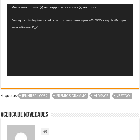
Reproductor
Media error: Format(s) not supported or source(s) not found
de
vídeo
Descargar archivo: http://novedadesdetabasco.com.mx/wp-content/uploads/2016/05/Grammy-Jennifer-Lopez-
Versace-Dress.mp4?_=1
Etiquetas
JENNIFER LOPEZ
PREMIOS GRAMMY
VERSACE
VESTIDO
Acerca de NOVEDADES