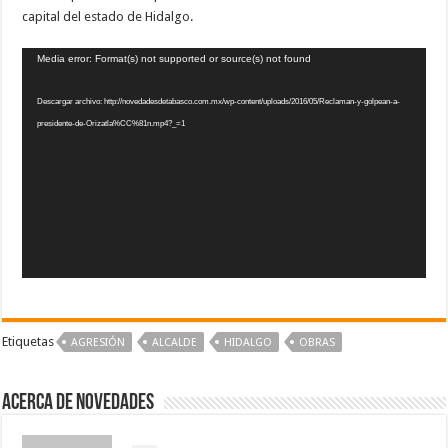
capital del estado de Hidalgo.
Reproductor
Media error: Format(s) not supported or source(s) not found
de
vídeo
Descargar archivo: http://novedadesdetabasco.com.mx/wp-content/uploads/2016/05/Reclaman-y-golpean-a-
presidente-de-Orizatla%CC%81n.mp4?_=1
Etiquetas
AGRESIÓN
ALCALDE
HIDALGO
OBRAS
Acerca de NOVEDADES