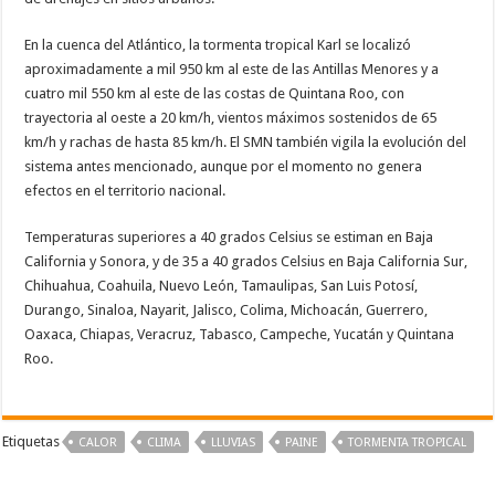
En la cuenca del Atlántico, la tormenta tropical Karl se localizó
aproximadamente a mil 950 km al este de las Antillas Menores y a
cuatro mil 550 km al este de las costas de Quintana Roo, con
trayectoria al oeste a 20 km/h, vientos máximos sostenidos de 65
km/h y rachas de hasta 85 km/h. El SMN también vigila la evolución del
sistema antes mencionado, aunque por el momento no genera
efectos en el territorio nacional.
Temperaturas superiores a 40 grados Celsius se estiman en Baja
California y Sonora, y de 35 a 40 grados Celsius en Baja California Sur,
Chihuahua, Coahuila, Nuevo León, Tamaulipas, San Luis Potosí,
Durango, Sinaloa, Nayarit, Jalisco, Colima, Michoacán, Guerrero,
Oaxaca, Chiapas, Veracruz, Tabasco, Campeche, Yucatán y Quintana
Roo.
Etiquetas
CALOR
CLIMA
LLUVIAS
PAINE
TORMENTA TROPICAL