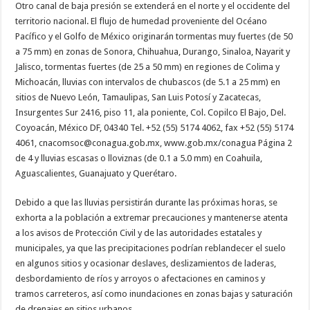
Otro canal de baja presión se extenderá en el norte y el occidente del
territorio nacional. El flujo de humedad proveniente del Océano
Pacífico y el Golfo de México originarán tormentas muy fuertes (de 50
a 75 mm) en zonas de Sonora, Chihuahua, Durango, Sinaloa, Nayarit y
Jalisco, tormentas fuertes (de 25 a 50 mm) en regiones de Colima y
Michoacán, lluvias con intervalos de chubascos (de 5.1 a 25 mm) en
sitios de Nuevo León, Tamaulipas, San Luis Potosí y Zacatecas,
Insurgentes Sur 2416, piso 11, ala poniente, Col. Copilco El Bajo, Del.
Coyoacán, México DF, 04340 Tel. +52 (55) 5174 4062, fax +52 (55) 5174
4061, cnacomsoc@conagua.gob.mx, www.gob.mx/conagua Página 2
de 4 y lluvias escasas o lloviznas (de 0.1 a 5.0 mm) en Coahuila,
Aguascalientes, Guanajuato y Querétaro.
Debido a que las lluvias persistirán durante las próximas horas, se
exhorta a la población a extremar precauciones y mantenerse atenta
a los avisos de Protección Civil y de las autoridades estatales y
municipales, ya que las precipitaciones podrían reblandecer el suelo
en algunos sitios y ocasionar deslaves, deslizamientos de laderas,
desbordamiento de ríos y arroyos o afectaciones en caminos y
tramos carreteros, así como inundaciones en zonas bajas y saturación
de drenajes en sitios urbanos.