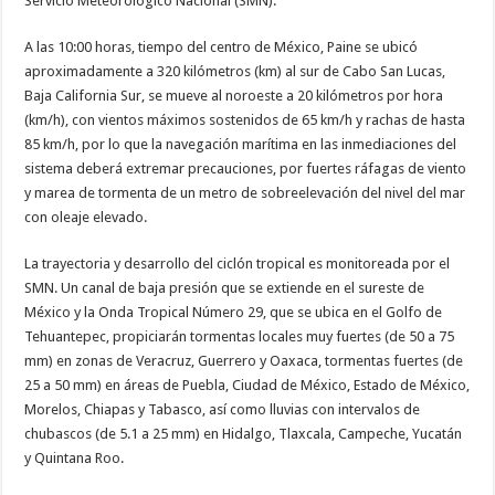
Servicio Meteorológico Nacional (SMN).
A las 10:00 horas, tiempo del centro de México, Paine se ubicó
aproximadamente a 320 kilómetros (km) al sur de Cabo San Lucas,
Baja California Sur, se mueve al noroeste a 20 kilómetros por hora
(km/h), con vientos máximos sostenidos de 65 km/h y rachas de hasta
85 km/h, por lo que la navegación marítima en las inmediaciones del
sistema deberá extremar precauciones, por fuertes ráfagas de viento
y marea de tormenta de un metro de sobreelevación del nivel del mar
con oleaje elevado.
La trayectoria y desarrollo del ciclón tropical es monitoreada por el
SMN. Un canal de baja presión que se extiende en el sureste de
México y la Onda Tropical Número 29, que se ubica en el Golfo de
Tehuantepec, propiciarán tormentas locales muy fuertes (de 50 a 75
mm) en zonas de Veracruz, Guerrero y Oaxaca, tormentas fuertes (de
25 a 50 mm) en áreas de Puebla, Ciudad de México, Estado de México,
Morelos, Chiapas y Tabasco, así como lluvias con intervalos de
chubascos (de 5.1 a 25 mm) en Hidalgo, Tlaxcala, Campeche, Yucatán
y Quintana Roo.