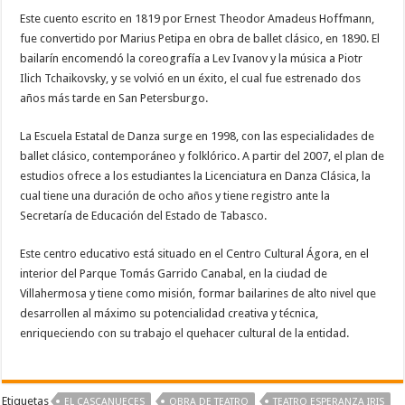
Este cuento escrito en 1819 por Ernest Theodor Amadeus Hoffmann,
fue convertido por Marius Petipa en obra de ballet clásico, en 1890. El
bailarín encomendó la coreografía a Lev Ivanov y la música a Piotr
Ilich Tchaikovsky, y se volvió en un éxito, el cual fue estrenado dos
años más tarde en San Petersburgo.
La Escuela Estatal de Danza surge en 1998, con las especialidades de
ballet clásico, contemporáneo y folklórico. A partir del 2007, el plan de
estudios ofrece a los estudiantes la Licenciatura en Danza Clásica, la
cual tiene una duración de ocho años y tiene registro ante la
Secretaría de Educación del Estado de Tabasco.
Este centro educativo está situado en el Centro Cultural Ágora, en el
interior del Parque Tomás Garrido Canabal, en la ciudad de
Villahermosa y tiene como misión, formar bailarines de alto nivel que
desarrollen al máximo su potencialidad creativa y técnica,
enriqueciendo con su trabajo el quehacer cultural de la entidad.
Etiquetas
EL CASCANUECES
OBRA DE TEATRO
TEATRO ESPERANZA IRIS