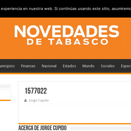
VACIDAD
ANUNCIATE
CONTACTANOS
experiencia en nuestra web. Si continúas usando este sitio, asumiremo
nicipios
Finanzas
Nacional
Estados
Mundo
Sociales
Espec
1577022
Jorge Cupido
Acerca de Jorge Cupido