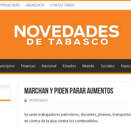
 PRIVACIDAD
ANUNCIATE
CONTACTANOS
nicipios
Finanzas
Nacional
Estados
Mundo
Sociales
Espec
Marchan y piden parar aumentos
NOVEDADES
Se unen trabajadores petroleros, docentes, jóvenes, transporti
en contra de la alza contra los combustibles.