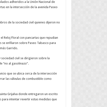
bilados adheridos a la Unión Nacional de
tas en la intersección de la avenida Paseo
bros de la sociedad civil quienes dijeron no
l Reloj Floral con pancartas que repudian
s se enfilaron sobre Paseo Tabasco para
omás Garrido.
sociedad civil se dirigieron sobre la
e “no al gasolinazo”.
icio que se ubica cerca de la intersección
rrar las válvulas de combustible como
uinta Grijalva donde entregaron un escrito
o para intentar revertir estas medidas que