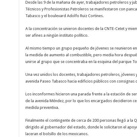
Desde las 9 de la mañana de ayer, trabajadores petroleros y ju
Técnicos y Profesionistas Petroleros se manifestaron con pancar
Tabasco y el boulevard Adolfo Ruiz Cortines.
A la concentración se unieron docentes de la CNTE-Cetet y miem
ser afines a ningún instituto político.
Al mismo tiempo un grupo pequeño de jóvenes se reunieron en e
la medida de aumento al combustible, pero media hora despué
unirse al grupo que se concentraba en la esquina del parque T
Una vez unidos los docentes, trabajadores petroleros, jóvenes y 
avenida Paseo Tabasco hacia edificios públicos con consignas d
Los inconformes hicieron una parada frente a la estación de serv
de la avenida Méndez, por lo que los encargados decidieron ce
medida preventiva.
Finalmente el contingente de cerca de 200 personas llegó a la Q
dirigido al gobernador del estado, donde le solicitaron el apoy
laceran el bolsillo de los mexicanos.