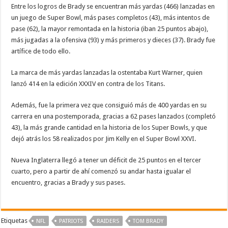
Entre los logros de Brady se encuentran más yardas (466) lanzadas en
un juego de Super Bowl, más pases completos (43), más intentos de
pase (62), la mayor remontada en la historia (iban 25 puntos abajo),
más jugadas a la ofensiva (93) y más primeros y dieces (37). Brady fue
artífice de todo ello.
La marca de más yardas lanzadas la ostentaba Kurt Warner, quien
lanzó 414 en la edición XXXIV en contra de los Titans.
Además, fue la primera vez que consiguió más de 400 yardas en su
carrera en una postemporada, gracias a 62 pases lanzados (completó
43), la más grande cantidad en la historia de los Super Bowls, y que
dejó atrás los 58 realizados por Jim Kelly en el Super Bowl XXVI.
Nueva Inglaterra llegó a tener un déficit de 25 puntos en el tercer
cuarto, pero a partir de ahí comenzó su andar hasta igualar el
encuentro, gracias a Brady y sus pases.
Etiquetas
‪‪NFL‬
PATRIOTS
RAIDERS
TOM BRADY