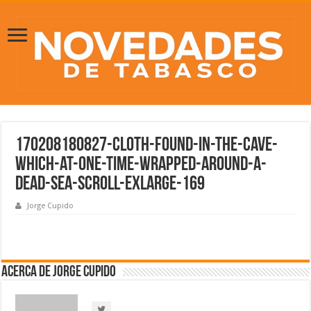
170208180827-cloth-found-in-the-cave-
which-at-one-time-wrapped-around-a-
dead-sea-scroll-exlarge-169
Jorge Cupido
Acerca de Jorge Cupido