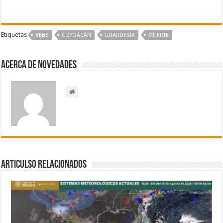
Etiquetas
BEBÉ
COYOACÁN
GUARDERÍA
‪‪MUERTE‬
Acerca de NOVEDADES
Articulso Relacionados