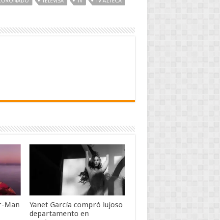
 CORONADO
TELEVISA
TV
TV AZTECA
er-Man
Yanet García compró lujoso
departamento en