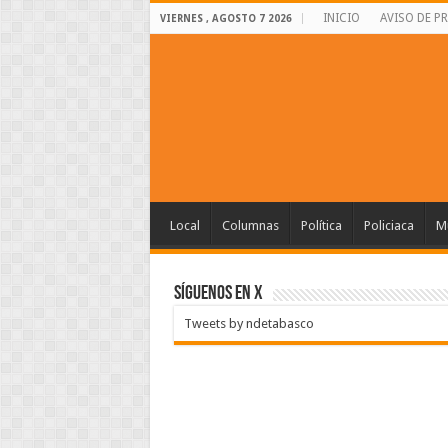
INICIO
AVISO DE P
VIERNES , AGOSTO 7 2026
Local
Columnas
Política
Policiaca
Mu
SÍGUENOS EN X
Tweets by ndetabasco