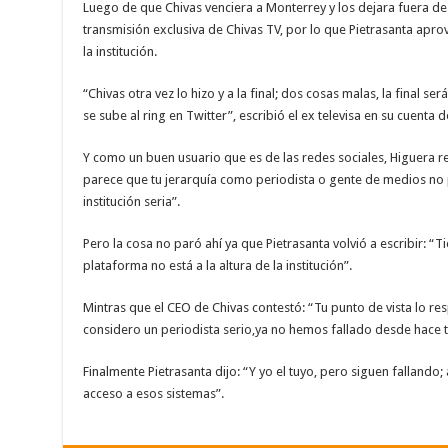
Luego de que Chivas venciera a Monterrey y los dejara fuera de 
transmisión exclusiva de Chivas TV, por lo que Pietrasanta ap
la institución.
“Chivas otra vez lo hizo y a la final; dos cosas malas, la final se
se sube al ring en Twitter”, escribió el ex televisa en su cuenta de
Y como un buen usuario que es de las redes sociales, Higuera r
parece que tu jerarquía como periodista o gente de medios no 
institución seria”.
Pero la cosa no paró ahí ya que Pietrasanta volvió a escribir: “T
plataforma no está a la altura de la institución”.
Mintras que el CEO de Chivas contestó: “Tu punto de vista lo res
considero un periodista serio,ya no hemos fallado desde hace 
Finalmente Pietrasanta dijo: “Y yo el tuyo, pero siguen falland
acceso a esos sistemas”.