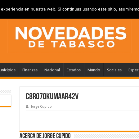
VACIDAD
ANUNCIATE
CONTACTANOS
experiencia en nuestra web. Si continúas usando este sitio, asumiremo
nicipios
Finanzas
Nacional
Estados
Mundo
Sociales
Espec
C8rO70kUMAAR42v
Jorge Cupido
Acerca de Jorge Cupido