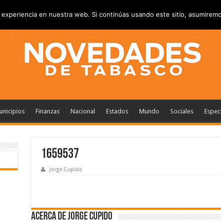
RIVACIDAD
ANUNCIATE
CONTACTANOS
experiencia en nuestra web. Si continúas usando este sitio, asumiremo
nicipios
Finanzas
Nacional
Estados
Mundo
Sociales
Espec
1659537
Jorge Cupido
Acerca de Jorge Cupido