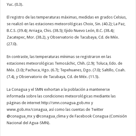
Yuc. (0.3).
El registro de las temperaturas máximas, medidas en grados Celsius,
se realizó en las estaciones meteorológicas Choix, Sin. (40.2); La Paz,
B.C.S. (39.4); Arriaga, Chis. (38.5); Ejido Nuevo León, B.C. (38.4);
Zacatepec, Mor. (38.2), y Observatorio de Tacubaya, Cd. de Méx.
(27.0).
En contraste, las temperaturas mínimas se registraron en las
estaciones meteorológicas Temosáchic, Chih. (2.9); Toluca, Edo. de
Méx. (3.0); Pachuca, Hgo. (6.7); Tepehuanes, Dgo. (7.0); Saltillo, Coah.
(7.4), y Observatorio de Tacubaya, Cd. de Méx. (11.5).
La Conagua y el SMN exhortan a la población a mantenerse
informada sobre las condiciones meteorológicas mediante las
páginas de internet http://smn.conagua.gob.mx y
www.gob.mx/conagua, así como las cuentas de Twitter
@conagua_mx y @conagua_clima y de Facebook Conagua (Comisión
Nacional del Agua-SMN).