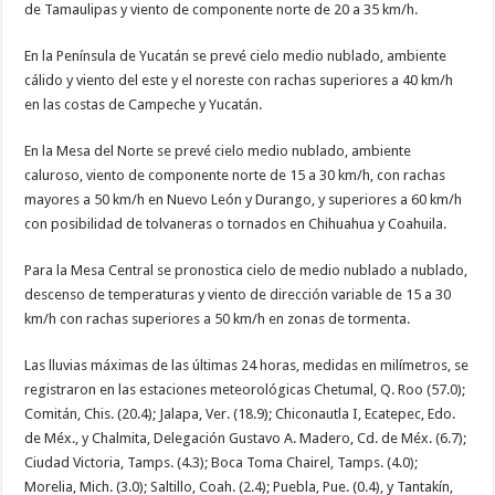
de Tamaulipas y viento de componente norte de 20 a 35 km/h.
En la Península de Yucatán se prevé cielo medio nublado, ambiente
cálido y viento del este y el noreste con rachas superiores a 40 km/h
en las costas de Campeche y Yucatán.
En la Mesa del Norte se prevé cielo medio nublado, ambiente
caluroso, viento de componente norte de 15 a 30 km/h, con rachas
mayores a 50 km/h en Nuevo León y Durango, y superiores a 60 km/h
con posibilidad de tolvaneras o tornados en Chihuahua y Coahuila.
Para la Mesa Central se pronostica cielo de medio nublado a nublado,
descenso de temperaturas y viento de dirección variable de 15 a 30
km/h con rachas superiores a 50 km/h en zonas de tormenta.
Las lluvias máximas de las últimas 24 horas, medidas en milímetros, se
registraron en las estaciones meteorológicas Chetumal, Q. Roo (57.0);
Comitán, Chis. (20.4); Jalapa, Ver. (18.9); Chiconautla I, Ecatepec, Edo.
de Méx., y Chalmita, Delegación Gustavo A. Madero, Cd. de Méx. (6.7);
Ciudad Victoria, Tamps. (4.3); Boca Toma Chairel, Tamps. (4.0);
Morelia, Mich. (3.0); Saltillo, Coah. (2.4); Puebla, Pue. (0.4), y Tantakín,