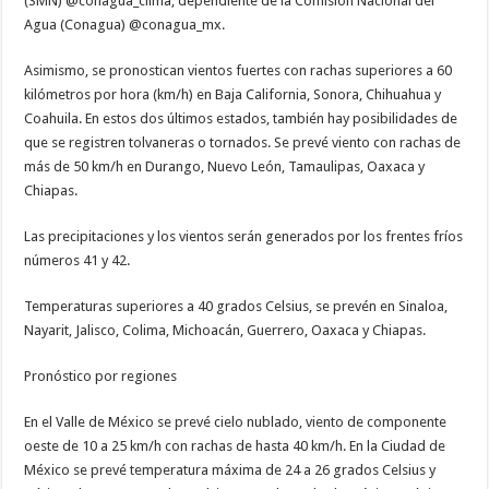
(SMN) @conagua_clima, dependiente de la Comisión Nacional del
Agua (Conagua) @conagua_mx.
Asimismo, se pronostican vientos fuertes con rachas superiores a 60
kilómetros por hora (km/h) en Baja California, Sonora, Chihuahua y
Coahuila. En estos dos últimos estados, también hay posibilidades de
que se registren tolvaneras o tornados. Se prevé viento con rachas de
más de 50 km/h en Durango, Nuevo León, Tamaulipas, Oaxaca y
Chiapas.
Las precipitaciones y los vientos serán generados por los frentes fríos
números 41 y 42.
Temperaturas superiores a 40 grados Celsius, se prevén en Sinaloa,
Nayarit, Jalisco, Colima, Michoacán, Guerrero, Oaxaca y Chiapas.
Pronóstico por regiones
En el Valle de México se prevé cielo nublado, viento de componente
oeste de 10 a 25 km/h con rachas de hasta 40 km/h. En la Ciudad de
México se prevé temperatura máxima de 24 a 26 grados Celsius y