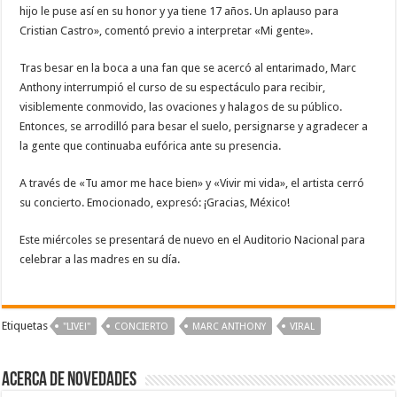
hijo le puse así en su honor y ya tiene 17 años. Un aplauso para
Cristian Castro», comentó previo a interpretar «Mi gente».
Tras besar en la boca a una fan que se acercó al entarimado, Marc
Anthony interrumpió el curso de su espectáculo para recibir,
visiblemente conmovido, las ovaciones y halagos de su público.
Entonces, se arrodilló para besar el suelo, persignarse y agradecer a
la gente que continuaba eufórica ante su presencia.
A través de «Tu amor me hace bien» y «Vivir mi vida», el artista cerró
su concierto. Emocionado, expresó: ¡Gracias, México!
Este miércoles se presentará de nuevo en el Auditorio Nacional para
celebrar a las madres en su día.
Etiquetas
"LIVE!"
CONCIERTO
MARC ANTHONY
VIRAL
Acerca de NOVEDADES