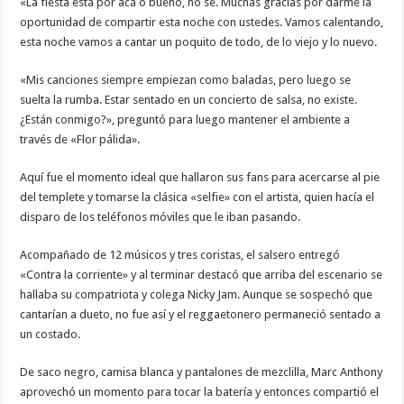
«La fiesta está por acá o bueno, no sé. Muchas gracias por darme la
oportunidad de compartir esta noche con ustedes. Vamos calentando,
esta noche vamos a cantar un poquito de todo, de lo viejo y lo nuevo.
«Mis canciones siempre empiezan como baladas, pero luego se
suelta la rumba. Estar sentado en un concierto de salsa, no existe.
¿Están conmigo?», preguntó para luego mantener el ambiente a
través de «Flor pálida».
Aquí fue el momento ideal que hallaron sus fans para acercarse al pie
del templete y tomarse la clásica «selfie» con el artista, quien hacía el
disparo de los teléfonos móviles que le iban pasando.
Acompañado de 12 músicos y tres coristas, el salsero entregó
«Contra la corriente» y al terminar destacó que arriba del escenario se
hallaba su compatriota y colega Nicky Jam. Aunque se sospechó que
cantarían a dueto, no fue así y el reggaetonero permaneció sentado a
un costado.
De saco negro, camisa blanca y pantalones de mezclilla, Marc Anthony
aprovechó un momento para tocar la batería y entonces compartió el