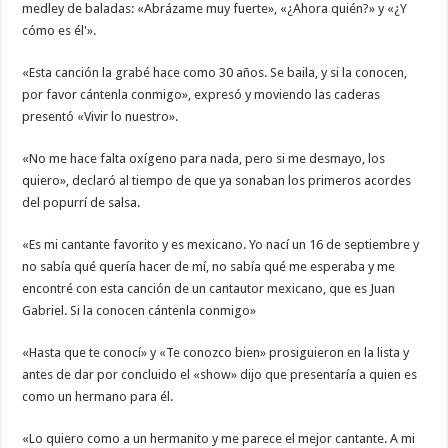
medley de baladas: «Abrázame muy fuerte», «¿Ahora quién?» y «¿Y
cómo es él'».
«Esta canción la grabé hace como 30 años. Se baila, y si la conocen,
por favor cántenla conmigo», expresó y moviendo las caderas
presentó «Vivir lo nuestro».
«No me hace falta oxígeno para nada, pero si me desmayo, los
quiero», declaró al tiempo de que ya sonaban los primeros acordes
del popurrí de salsa.
«Es mi cantante favorito y es mexicano. Yo nací un 16 de septiembre y
no sabía qué quería hacer de mí, no sabía qué me esperaba y me
encontré con esta canción de un cantautor mexicano, que es Juan
Gabriel. Si la conocen cántenla conmigo»
«Hasta que te conocí» y «Te conozco bien» prosiguieron en la lista y
antes de dar por concluido el «show» dijo que presentaría a quien es
como un hermano para él.
«Lo quiero como a un hermanito y me parece el mejor cantante. A mi