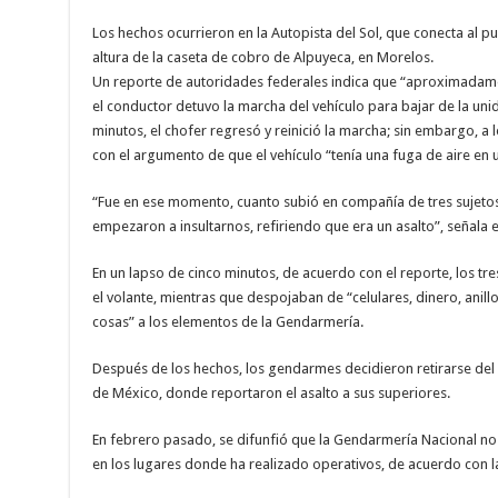
Los hechos ocurrieron en la Autopista del Sol, que conecta al pue
altura de la caseta de cobro de Alpuyeca, en Morelos.
Un reporte de autoridades federales indica que “aproximadament
el conductor detuvo la marcha del vehículo para bajar de la un
minutos, el chofer regresó y reinició la marcha; sin embargo, a 
con el argumento de que el vehículo “tenía una fuga de aire en
“Fue en ese momento, cuanto subió en compañía de tres sujetos
empezaron a insultarnos, refiriendo que era un asalto”, señala 
En un lapso de cinco minutos, de acuerdo con el reporte, los tr
el volante, mientras que despojaban de “celulares, dinero, anillo
cosas” a los elementos de la Gendarmería.
Después de los hechos, los gendarmes decidieron retirarse del l
de México, donde reportaron el asalto a sus superiores.
En febrero pasado, se difunfió que la Gendarmería Nacional no 
en los lugares donde ha realizado operativos, de acuerdo con la