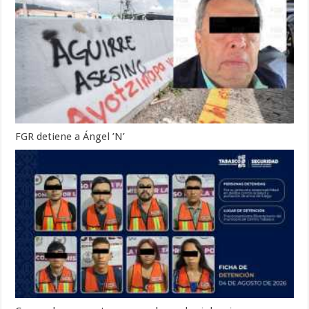
FGR detiene a Ángel ’N’