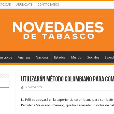
VACIDAD
ANUNCIATE
CONTACTANOS
nicipios
Finanzas
Nacional
Estados
Mundo
Sociales
Espec
Utilizarán método colombiano para com
NOVEDADES
La PGR se apoyará en la experiencia colombiana para combatir 
Petróleos Mexicanos (Pemex), que ha generado un dolor de ca