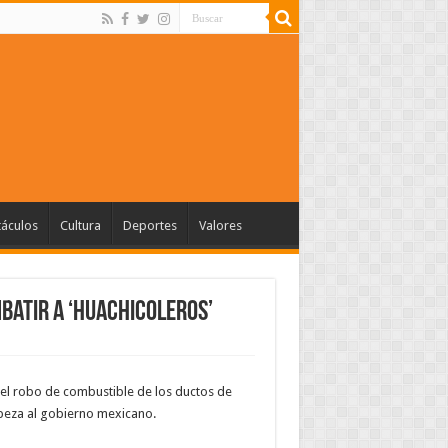
táculos
Cultura
Deportes
Valores
batir a ‘huachicoleros’
el robo de combustible de los ductos de
beza al gobierno mexicano.