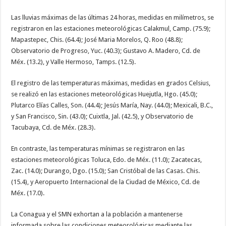
Las lluvias máximas de las últimas 24 horas, medidas en milímetros, se
registraron en las estaciones meteorológicas Calakmul, Camp. (75.9);
Mapastepec, Chis. (64.4); José Maria Morelos, Q. Roo (48.8);
Observatorio de Progreso, Yuc. (40.3); Gustavo A. Madero, Cd. de
Méx. (13.2), y Valle Hermoso, Tamps. (12.5).
El registro de las temperaturas máximas, medidas en grados Celsius,
se realizó en las estaciones meteorológicas Huejutla, Hgo. (45.0);
Plutarco Elías Calles, Son. (44.4); Jesús María, Nay. (44.0); Mexicali, B.C.,
y San Francisco, Sin. (43.0); Cuixtla, Jal. (42.5), y Observatorio de
Tacubaya, Cd. de Méx. (28.3).
En contraste, las temperaturas mínimas se registraron en las
estaciones meteorológicas Toluca, Edo. de Méx. (11.0); Zacatecas,
Zac. (14.0); Durango, Dgo. (15.0); San Cristóbal de las Casas. Chis.
(15.4), y Aeropuerto Internacional de la Ciudad de México, Cd. de
Méx. (17.0).
La Conagua y el SMN exhortan a la población a mantenerse
informada sobre las condiciones meteorológicas mediante las