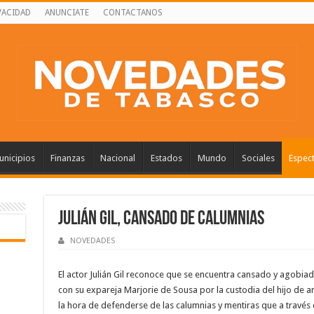
VACIDAD
ANUNCIATE
CONTACTANOS
nicipios
Finanzas
Nacional
Estados
Mundo
Sociales
Espec
Julián Gil, cansado de calumnias
NOVEDADES
El actor Julián Gil reconoce que se encuentra cansado y agobiado
con su expareja Marjorie de Sousa por la custodia del hijo de 
la hora de defenderse de las calumnias y mentiras que a través