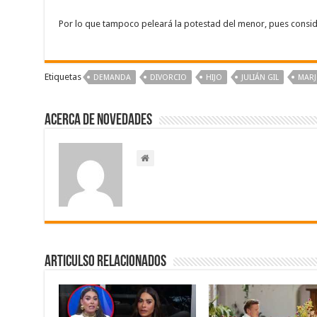
Por lo que tampoco peleará la potestad del menor, pues consi
Etiquetas
DEMANDA
DIVORCIO
HIJO
JULIÁN GIL
MARJ
Acerca de NOVEDADES
Articulso Relacionados