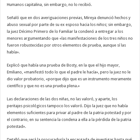
Humanos capitalina, sin embargo, no lo recibió.
Señaló que en dos averiguaciones previas, Mireya denunció hechos y
abuso sexual por parte de su ex esposo hacia los niños; sin embargo,
la juez Décimo Primero de lo Familiar la condenó a entregar a los
menores argumentando que «las manifestaciones de los tres niños no
fueron robustecidas por otros elementos de prueba, aunque sí las
había».
Explicó que había una prueba de Bosty, en la que el hijo mayor,
Emiliano, «manifestó todo lo que el padre le hacía», pero la juez no le
dio valor probatorio, «porque dijo que es un instrumento meramente
científico y que no es una prueba plena.»
Las declaraciones de las dos niñas, no las valoró, y aparte, los
peritajes psicológicos tampoco los valoró. Dijo la juez que no había
elementos suficientes para privar al padre de la patria potestad y por
el contrario, en su sentencia la condena a ella a la pérdida de la patria
potestad».
Detalló que será la procuraduría la encargada de investigar hasta qué