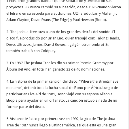
1.Existieron grandes bandas que se separaron y terminaron sus
proyectos. U2 nunca cambió su alineación, desde 1976 cuando vieron
el letrero en su escuela para audiciones, U2 ha sido: Larry Mullen Jr,
Adam Clayton, David Evans (The Edge) y Paul Hewson (Bono).
2. The Joshua Tree tuvo a uno de los grandes detrás del sonido. El
disco fue producido por Brian Eno, quien trabajó con: Talking Heads,
Devo, Ultravox, James, David Bowie… ¿algún otro nombre? Sí,
también trabajó con Coldplay.
3. En 1987 The Joshua Tree les dio su primer Premio Grammy por
Álbum del Año, en total han ganado 22 de 46 nominaciones.
4. La historia de la primer canción del disco, “Where the streets have
no name”, detonó toda la lucha social de Bono por África. Luego de
participar en Live Aid de 1985, Bono viajó con su esposa Alison a
Etiopía para ayudar en un orfanato. La canción estuvo a nada de no
formar parte del disco.
5. Visitaron México por primera vez en 1992, la gira de The Joshua
Tree de 1987 nunca llegó a Latinoamérica, así que esta es una gran