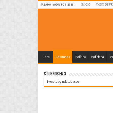
INICIO
AVISO DE P
SÁBADO , AGOSTO 8 2026
Local
Columnas
Política
Policiaca
Mu
SÍGUENOS EN X
Tweets by ndetabasco