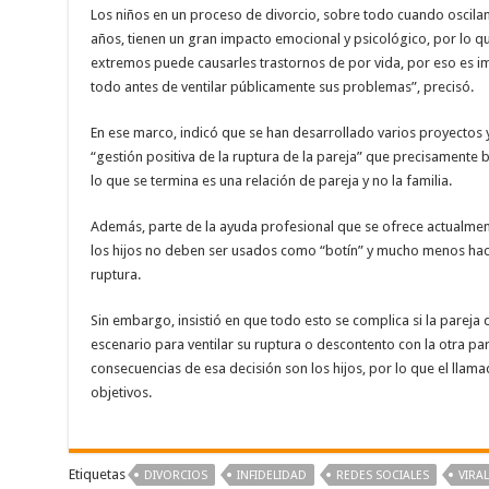
Los niños en un proceso de divorcio, sobre todo cuando oscilan 
años, tienen un gran impacto emocional y psicológico, por lo que
extremos puede causarles trastornos de por vida, por eso es i
todo antes de ventilar públicamente sus problemas”, precisó.
En ese marco, indicó que se han desarrollado varios proyecto
“gestión positiva de la ruptura de la pareja” que precisament
lo que se termina es una relación de pareja y no la familia.
Además, parte de la ayuda profesional que se ofrece actualmen
los hijos no deben ser usados como “botín” y mucho menos hace
ruptura.
Sin embargo, insistió en que todo esto se complica si la pareja
escenario para ventilar su ruptura o descontento con la otra part
consecuencias de esa decisión son los hijos, por lo que el llama
objetivos.
Etiquetas
DIVORCIOS
INFIDELIDAD
REDES SOCIALES
VIRAL