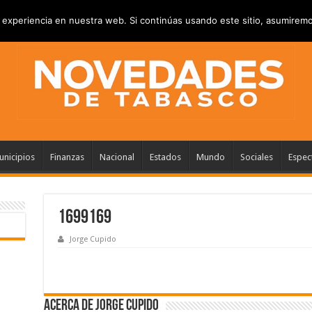
PRIVACIDAD
ANUNCIATE
CONTACTANOS
experiencia en nuestra web. Si continúas usando este sitio, asumiremo
nicipios
Finanzas
Nacional
Estados
Mundo
Sociales
Espec
1699169
Jorge Cupido
Acerca de Jorge Cupido