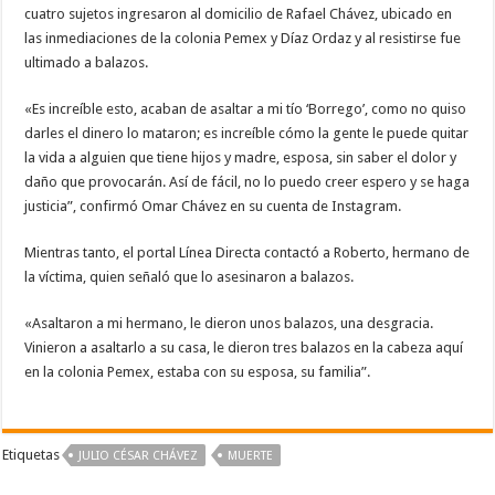
cuatro sujetos ingresaron al domicilio de Rafael Chávez, ubicado en
las inmediaciones de la colonia Pemex y Díaz Ordaz y al resistirse fue
ultimado a balazos.
«Es increíble esto, acaban de asaltar a mi tío ‘Borrego’, como no quiso
darles el dinero lo mataron; es increíble cómo la gente le puede quitar
la vida a alguien que tiene hijos y madre, esposa, sin saber el dolor y
daño que provocarán. Así de fácil, no lo puedo creer espero y se haga
justicia”, confirmó Omar Chávez en su cuenta de Instagram.
Mientras tanto, el portal Línea Directa contactó a Roberto, hermano de
la víctima, quien señaló que lo asesinaron a balazos.
«Asaltaron a mi hermano, le dieron unos balazos, una desgracia.
Vinieron a asaltarlo a su casa, le dieron tres balazos en la cabeza aquí
en la colonia Pemex, estaba con su esposa, su familia”.
Etiquetas
JULIO CÉSAR CHÁVEZ
‪‪MUERTE‬