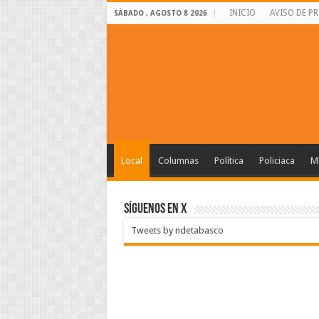
INICIO
AVISO DE P
SÁBADO , AGOSTO 8 2026
Local
Columnas
Política
Policiaca
Mu
SÍGUENOS EN X
Tweets by ndetabasco