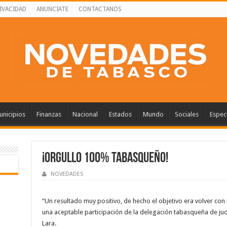
RIVACIDAD
ANUNCIATE
CONTACTANOS
nicipios
Finanzas
Nacional
Estados
Mundo
Sociales
Espec
¡ORGULLO 100% TABASQUEÑO!
NOVEDADES
“Un resultado muy positivo, de hecho el objetivo era volver co
una aceptable participación de la delegación tabasqueña de j
Lara.