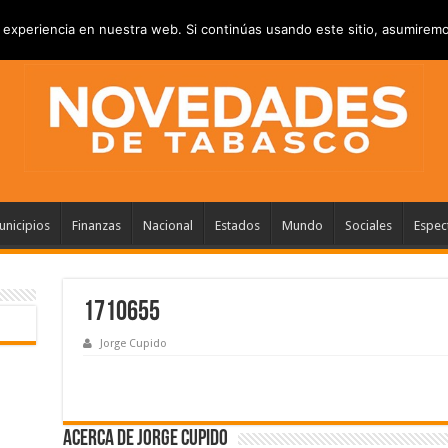
RIVACIDAD
ANUNCIATE
CONTACTANOS
experiencia en nuestra web. Si continúas usando este sitio, asumiremo
nicipios
Finanzas
Nacional
Estados
Mundo
Sociales
Espec
1710655
Jorge Cupido
Acerca de Jorge Cupido