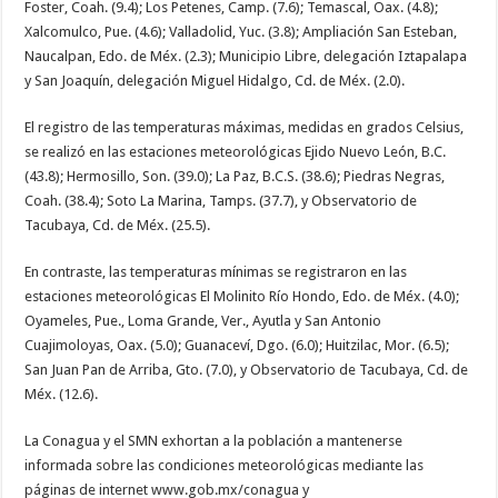
Foster, Coah. (9.4); Los Petenes, Camp. (7.6); Temascal, Oax. (4.8);
Xalcomulco, Pue. (4.6); Valladolid, Yuc. (3.8); Ampliación San Esteban,
Naucalpan, Edo. de Méx. (2.3); Municipio Libre, delegación Iztapalapa
y San Joaquín, delegación Miguel Hidalgo, Cd. de Méx. (2.0).
El registro de las temperaturas máximas, medidas en grados Celsius,
se realizó en las estaciones meteorológicas Ejido Nuevo León, B.C.
(43.8); Hermosillo, Son. (39.0); La Paz, B.C.S. (38.6); Piedras Negras,
Coah. (38.4); Soto La Marina, Tamps. (37.7), y Observatorio de
Tacubaya, Cd. de Méx. (25.5).
En contraste, las temperaturas mínimas se registraron en las
estaciones meteorológicas El Molinito Río Hondo, Edo. de Méx. (4.0);
Oyameles, Pue., Loma Grande, Ver., Ayutla y San Antonio
Cuajimoloyas, Oax. (5.0); Guanaceví, Dgo. (6.0); Huitzilac, Mor. (6.5);
San Juan Pan de Arriba, Gto. (7.0), y Observatorio de Tacubaya, Cd. de
Méx. (12.6).
La Conagua y el SMN exhortan a la población a mantenerse
informada sobre las condiciones meteorológicas mediante las
páginas de internet www.gob.mx/conagua y