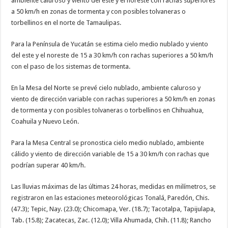
ambiente caluroso y viento del este y el noreste con rachas superiores
a 50 km/h en zonas de tormenta y con posibles tolvaneras o
torbellinos en el norte de Tamaulipas.
Para la Península de Yucatán se estima cielo medio nublado y viento
del este y el noreste de 15 a 30 km/h con rachas superiores a 50 km/h
con el paso de los sistemas de tormenta.
En la Mesa del Norte se prevé cielo nublado, ambiente caluroso y
viento de dirección variable con rachas superiores a 50 km/h en zonas
de tormenta y con posibles tolvaneras o torbellinos en Chihuahua,
Coahuila y Nuevo León.
Para la Mesa Central se pronostica cielo medio nublado, ambiente
cálido y viento de dirección variable de 15 a 30 km/h con rachas que
podrían superar 40 km/h.
Las lluvias máximas de las últimas 24 horas, medidas en milímetros, se
registraron en las estaciones meteorológicas Tonalá, Paredón, Chis.
(47.3); Tepic, Nay. (23.0); Chicomapa, Ver. (18.7); Tacotalpa, Tapijulapa,
Tab. (15.8); Zacatecas, Zac. (12.0); Villa Ahumada, Chih. (11.8); Rancho