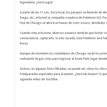
legendaria. ¿Será Lugia?
A partir de las 11 a.m., hora local, los parques se llenarán de d
fuego, etc., informó la compañía creadora de Pokémon GO. P
Fest de Chicago se abrirá un huevo de color oscuro, alrededor d
Cuando este eclosione, diversos usuarios tendrán que luchar co
consecuencia, capturarlo. Si esto sucede, este Pokémon será h
horas.
Aunque de momento los ciudadanos de Chicago serán los primer
realizando largas colas para ingresar al Grant Park, lugar donde
Incluso, en algunas fotos filtradas, se puede ver cómo los chico
Poképaradas especiales para el evento. ¿Será tan bueno? Si quier
siguiente video de YouTube.