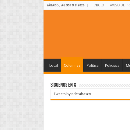
INICIO
AVISO DE P
SÁBADO , AGOSTO 8 2026
Local
Columnas
Política
Policiaca
Mu
SÍGUENOS EN X
Tweets by ndetabasco