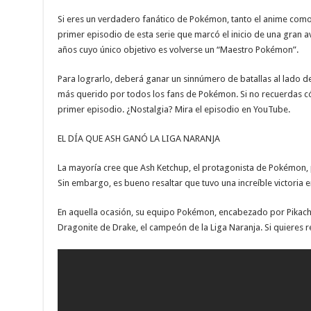
Si eres un verdadero fanático de Pokémon, tanto el anime como
primer episodio de esta serie que marcó el inicio de una gran a
años cuyo único objetivo es volverse un “Maestro Pokémon”.
Para lograrlo, deberá ganar un sinnúmero de batallas al lado d
más querido por todos los fans de Pokémon. Si no recuerdas cómo
primer episodio. ¿Nostalgia? Mira el episodio en YouTube.
EL DÍA QUE ASH GANÓ LA LIGA NARANJA
La mayoría cree que Ash Ketchup, el protagonista de Pokémon, pi
Sin embargo, es bueno resaltar que tuvo una increíble victoria en
En aquella ocasión, su equipo Pokémon, encabezado por Pikachu
Dragonite de Drake, el campeón de la Liga Naranja. Si quieres re