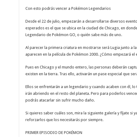
Con esto podrás vencer a Pokémon Legendarios
Desde el 22 de julio, empezarán a desarrollarse diversos event
esperados es el que se ubica en la ciudad de Chicago, en dond
Legendario de Pokémon GO, o quién sabe más de uno.
Al parecer la primera criatura en mostrarse será Lugia junto a l
aparecen en la película de Pokémon 2000. ¿Cómo empezará el 
Pues en Chicago y el mundo entero, las personas deberán capt
existen en la tierra. Tras ello, activarán un pase especial que s
Ellos se enfrentarán a un legendario y cuando acaben con él, l
irán abriendo en el resto del planeta. Pero para poderlos vencer
podrás atacarlar sin sufrir mucho daño.
Si quieres saber cuáles son, mira la siguiente galería y fíjate si y
reforzarlos que los necesitarás por siempre.
PRIMER EPISODIO DE POKÉMON