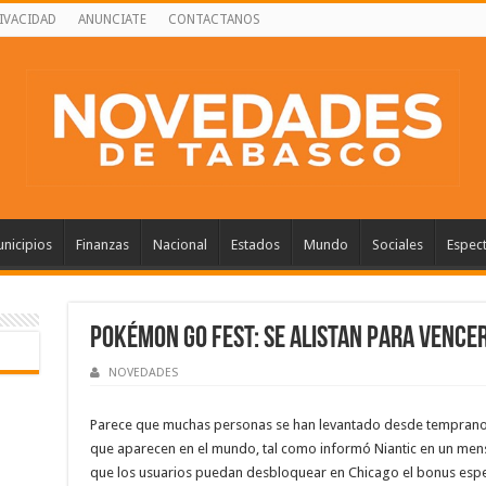
RIVACIDAD
ANUNCIATE
CONTACTANOS
nicipios
Finanzas
Nacional
Estados
Mundo
Sociales
Espec
Pokémon GO Fest: Se alistan para vence
NOVEDADES
Parece que muchas personas se han levantado desde temprano
que aparecen en el mundo, tal como informó Niantic en un mens
que los usuarios puedan desbloquear en Chicago el bonus especi