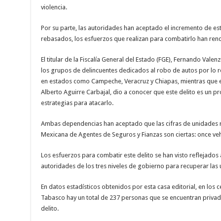
violencia.
Por su parte, las autoridades han aceptado el incremento de est
rebasados, los esfuerzos que realizan para combatirlo han rend
El titular de la Fiscalía General del Estado (FGE), Fernando Val
los grupos de delincuentes dedicados al robo de autos por lo r
en estados como Campeche, Veracruz y Chiapas, mientras que el
Alberto Aguirre Carbajal, dio a conocer que este delito es un p
estrategias para atacarlo.
Ambas dependencias han aceptado que las cifras de unidades r
Mexicana de Agentes de Seguros y Fianzas son ciertas: once veh
Los esfuerzos para combatir este delito se han visto reflejados 
autoridades de los tres niveles de gobierno para recuperar las
En datos estadísticos obtenidos por esta casa editorial, en los 
Tabasco hay un total de 237 personas que se encuentran privada
delito.