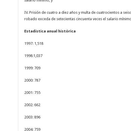
salario mínimo; y
IV. Prisión de cuatro a diez años y multa de cuatrocientos a seis
robado exceda de setecientas cincuenta veces el salario mínimo
Estadística anual histórica
1997: 1,518
1998:1,037
1999: 709
2000: 787
2001: 755
2002: 662
2003: 896
2004: 759