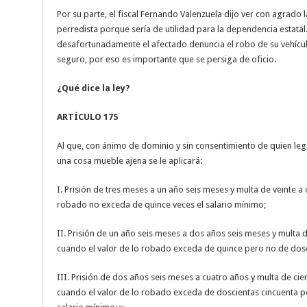
Por su parte, el fiscal Fernando Valenzuela dijo ver con agrado l
perredista porque sería de utilidad para la dependencia estata
desafortunadamente el afectado denuncia el robo de su vehícul
seguro, por eso es importante que se persiga de oficio.
¿Qué dice la ley?
ARTÍCULO 175
Al que, con ánimo de dominio y sin consentimiento de quien le
una cosa mueble ajena se le aplicará:
I. Prisión de tres meses a un año seis meses y multa de veinte a 
robado no exceda de quince veces el salario mínimo;
II. Prisión de un año seis meses a dos años seis meses y multa d
cuando el valor de lo robado exceda de quince pero no de dosci
III. Prisión de dos años seis meses a cuatro años y multa de cie
cuando el valor de lo robado exceda de doscientas cincuenta pe