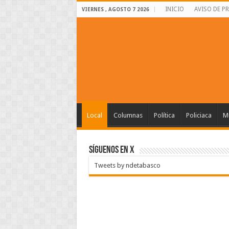
INICIO
AVISO DE P
VIERNES , AGOSTO 7 2026
Local
Columnas
Política
Policiaca
Mu
SÍGUENOS EN X
Tweets by ndetabasco