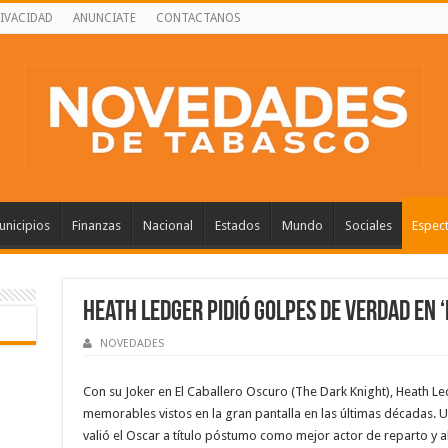
RIVACIDAD
ANUNCIATE
CONTACTANOS
nicipios
Finanzas
Nacional
Estados
Mundo
Sociales
Espec
Heath Ledger pidió golpes de verdad en 
NOVEDADES
Con su Joker en El Caballero Oscuro (The Dark Knight), Heath L
memorables vistos en la gran pantalla en las últimas décadas. U
valió el Oscar a título póstumo como mejor actor de reparto y a