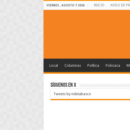
INICIO
AVISO DE P
VIERNES , AGOSTO 7 2026
Local
Columnas
Política
Policiaca
Mu
SÍGUENOS EN X
Tweets by ndetabasco