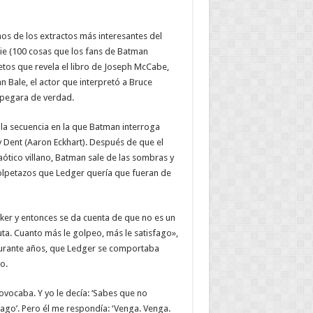
os de los extractos más interesantes del
e (100 cosas que los fans de Batman
etos que revela el libro de Joseph McCabe,
n Bale, el actor que interpretó a Bruce
e pegara de verdad.
 la secuencia en la que Batman interroga
y Dent (Aaron Eckhart). Después de que el
ótico villano, Batman sale de las sombras y
olpetazos que Ledger quería que fueran de
ker y entonces se da cuenta de que no es un
ta. Cuanto más le golpeo, más le satisfago»,
durante años, que Ledger se comportaba
o.
vocaba. Y yo le decía: ‘Sabes que no
hago’. Pero él me respondía: ‘Venga. Venga.