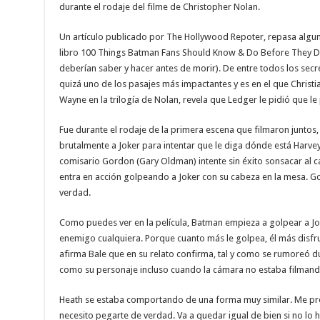
durante el rodaje del filme de Christopher Nolan.
Un artículo publicado por The Hollywood Repoter, repasa algun
libro 100 Things Batman Fans Should Know & Do Before They Di
deberían saber y hacer antes de morir). De entre todos los secr
quizá uno de los pasajes más impactantes y es en el que Christia
Wayne en la trilogía de Nolan, revela que Ledger le pidió que l
Fue durante el rodaje de la primera escena que filmaron juntos,
brutalmente a Joker para intentar que le diga dónde está Harve
comisario Gordon (Gary Oldman) intente sin éxito sonsacar al ca
entra en acción golpeando a Joker con su cabeza en la mesa. G
verdad.
Como puedes ver en la película, Batman empieza a golpear a Jo
enemigo cualquiera. Porque cuanto más le golpea, él más disfru
afirma Bale que en su relato confirma, tal y como se rumoreó 
como su personaje incluso cuando la cámara no estaba filmand
Heath se estaba comportando de una forma muy similar. Me pro
necesito pegarte de verdad. Va a quedar igual de bien si no lo 