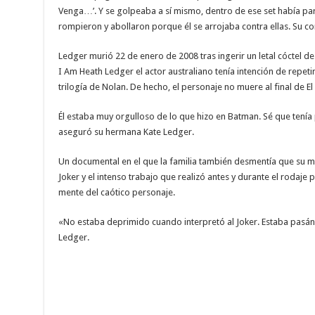
Venga…’. Y se golpeaba a sí mismo, dentro de ese set había par
rompieron y abollaron porque él se arrojaba contra ellas. Su co
Ledger murió 22 de enero de 2008 tras ingerir un letal cóctel 
I Am Heath Ledger el actor australiano tenía intención de repetir
trilogía de Nolan. De hecho, el personaje no muere al final de E
Él estaba muy orgulloso de lo que hizo en Batman. Sé que tenía 
aseguró su hermana Kate Ledger.
Un documental en el que la familia también desmentía que su mu
Joker y el intenso trabajo que realizó antes y durante el rodaje
mente del caótico personaje.
«No estaba deprimido cuando interpretó al Joker. Estaba pasá
Ledger.