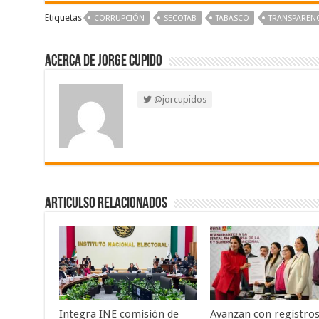
Etiquetas
CORRUPCIÓN
SECOTAB
TABASCO
TRANSPARENC
Acerca de Jorge Cupido
@jorcupidos
Articulso Relacionados
Integra INE comisión de
Avanzan con registros