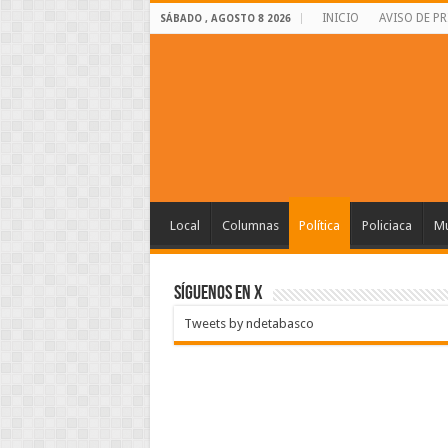
INICIO
AVISO DE P
SÁBADO , AGOSTO 8 2026
Local
Columnas
Política
Policiaca
Mu
SÍGUENOS EN X
Tweets by ndetabasco