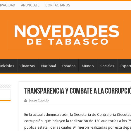
RIVACIDAD
ANUNCIATE
CONTACTANOS
nicipios
Finanzas
Nacional
Estados
Mundo
Sociales
Espec
Transparencia y combate a la corrupci
Jorge Cupido
En la actual administración, la Secretaría de Contraloría (Secota
corrupción, que incluyen la realización de 120 auditorías a los
pública estatal, de las cuales 94 fueron realizadas por esta dep