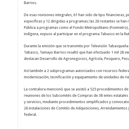
Barrios.
De esas revisiones integrales, 61 han sido de tipo financieras, p
específicas y 12 dirigidas a programas; las 26 restantes se han r
Pública a programas como el Fondo Metropolitano (Fonmetro), 
indígena, expuso al participar en el programa Tabasco en la Rut
Durante la emisión que se transmite por Televisión Tabasqueña 
Tabasco, Tamayo Barrios resaltó que han efectuado 1 mil 28 ver
destacan Desarrollo de Agronegocios, Agrícola, Pesquero, Pecuar
Así también a 2 subprogramas autorizados con recursos federale
modernización, tecnificación y equipamiento de unidades de ri
La contralora mencionó que se asistió a 525 procedimientos de 
reuniones de los Subcomités de Compras de 38 entes estatales 
y servicios, mediante procedimientos simplificados y convocator
26 instalaciones de Comités de Adquisiciones, Arrendamientos y
federal.