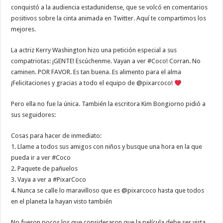
conquistó a la audiencia estadunidense, que se volcó en comentarios
positivos sobre la cinta animada en Twitter. Aquí te compartimos los
mejores.
La actriz Kerry Washington hizo una petición especial a sus
compatriotas: ¡GENTE! Escúchenme. Vayan a ver #Coco! Corran. No
caminen. POR FAVOR. Es tan buena. Es alimento para el alma
¡Felicitaciones y gracias a todo el equipo de @pixarcoco!
Pero ella no fue la única. También la escritora Kim Bongiorno pidió a
sus seguidores:
Cosas para hacer de inmediato:
1. Llame a todos sus amigos con niños y busque una hora en la que
pueda ir a ver #Coco
2. Paquete de pañuelos
3. Vaya a ver a #PixarCoco
4. Nunca se calle lo maravilloso que es @pixarcoco hasta que todos
en el planeta la hayan visto también
No fueron pocos los que consideraron que la película debe ser vista