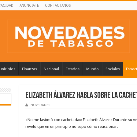
VACIDAD
ANUNCIATE
CONTACTANOS
nicipios
Finanzas
Nacional
Estados
Mundo
Sociales
Espec
Elizabeth Álvarez habla sobre la cachet
NOVEDADES
«No me lastimó con cachetada»: Elizabeth Álvarez Durante su vi
reveló que en un principio no supo cómo reaccionar.