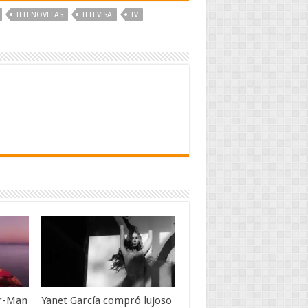
TELENOVELAS
TELEVISA
TV
er-Man
Yanet García compró lujoso