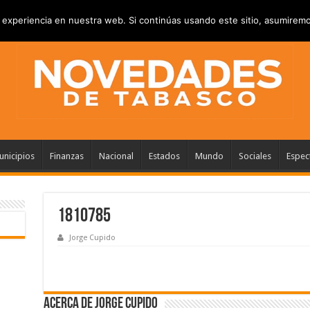
VACIDAD
ANUNCIATE
CONTACTANOS
experiencia en nuestra web. Si continúas usando este sitio, asumiremo
nicipios
Finanzas
Nacional
Estados
Mundo
Sociales
Espec
1810785
Jorge Cupido
Acerca de Jorge Cupido