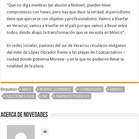
“Que no diga mentiras (en alusión a Notiver), pueden tener
compromisos con Yunes, pero hay que decir la verdad, el periodismo
tiene que ejercerse con objetivo y profesionalismo. Vamos a triunfar
en Veracruz, vamos a triunfar en el país porque vamos a llevar entre
todos, desde abajo, la transformación que se necesita en México”.
En redes sociales, panistas del sur de Veracruz circularon imágenes
del mitin de López Obrador frente a las playas de Coatzacoalcos –
ciudad donde gobierna Morena– y en la que no pudieron llenar la
totalidad de la plaza.
Etiquetas
AMLO
BEATRIZ GUTIÉRREZ
CORRUPCIÓN
DINERO
ELECCIONES 2018
INE
PARTIDOS POLÍTICOS
Acerca de NOVEDADES