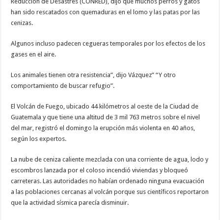
Reducción de Desastres (CONRED), dijo que muchos perros y gatos
han sido rescatados con quemaduras en el lomo y las patas por las
cenizas.
Algunos incluso padecen cegueras temporales por los efectos de los
gases en el aire.
Los animales tienen otra resistencia”, dijo Vázquez” “Y otro
comportamiento de buscar refugio”.
El Volcán de Fuego, ubicado 44 kilómetros al oeste de la Ciudad de
Guatemala y que tiene una altitud de 3 mil 763 metros sobre el nivel
del mar, registró el domingo la erupción más violenta en 40 años,
según los expertos.
La nube de ceniza caliente mezclada con una corriente de agua, lodo y
escombros lanzada por el coloso incendió viviendas y bloqueó
carreteras. Las autoridades no habían ordenado ninguna evacuación
a las poblaciones cercanas al volcán porque sus científicos reportaron
que la actividad sísmica parecía disminuir.