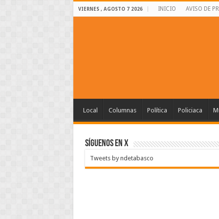
INICIO
AVISO DE P
VIERNES , AGOSTO 7 2026
Local
Columnas
Política
Policiaca
Mu
SÍGUENOS EN X
Tweets by ndetabasco