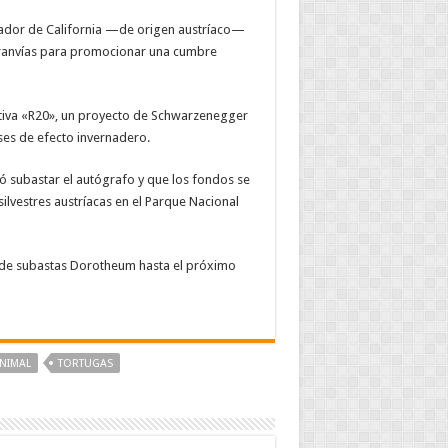
nador de California —de origen austríaco—
 tranvías para promocionar una cumbre
iciativa «R20», un proyecto de Schwarzenegger
ses de efecto invernadero.
ó subastar el autógrafo y que los fondos se
ilvestres austríacas en el Parque Nacional
sa de subastas Dorotheum hasta el próximo
NIMAL
TORTUGAS