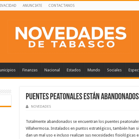
RIVACIDAD
ANUNCIATE
CONTACTANOS
nicipios
Finanzas
Nacional
Estados
Mundo
Sociales
Espec
Puentes peatonales están abandonados,
NOVEDADES
Totalmente abandonados se encuentran los puentes peatonales 
Villahermosa. Instalados en puntos estratégicos, también han s
dan un mal uso e incluso realizan sus necesidades fisiológicas en