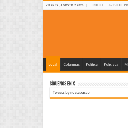
INICIO
AVISO DE P
VIERNES , AGOSTO 7 2026
Local
Columnas
Política
Policiaca
Mu
SÍGUENOS EN X
Tweets by ndetabasco