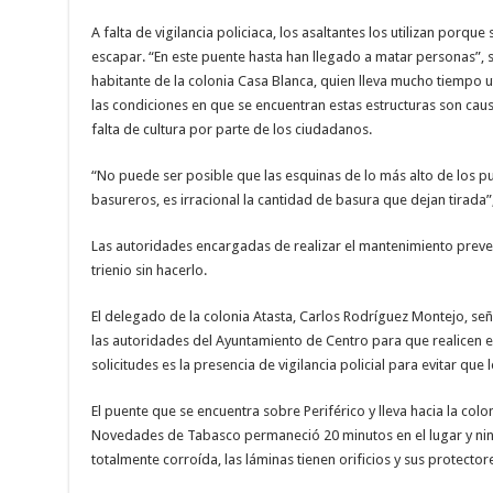
A falta de vigilancia policiaca, los asaltantes los utilizan porqu
escapar. “En este puente hasta han llegado a matar personas”,
habitante de la colonia Casa Blanca, quien lleva mucho tiempo u
las condiciones en que se encuentran estas estructuras son caus
falta de cultura por parte de los ciudadanos.
“No puede ser posible que las esquinas de lo más alto de los p
basureros, es irracional la cantidad de basura que dejan tirada”,
Las autoridades encargadas de realizar el mantenimiento preven
trienio sin hacerlo.
El delegado de la colonia Atasta, Carlos Rodríguez Montejo, se
las autoridades del Ayuntamiento de Centro para que realicen e
solicitudes es la presencia de vigilancia policial para evitar que 
El puente que se encuentra sobre Periférico y lleva hacia la col
Novedades de Tabasco permaneció 20 minutos en el lugar y ning
totalmente corroída, las láminas tienen orificios y sus protecto