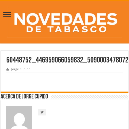
60448752_446959066059832_5090003478072
Jorge Cupido
Acerca de Jorge Cupido