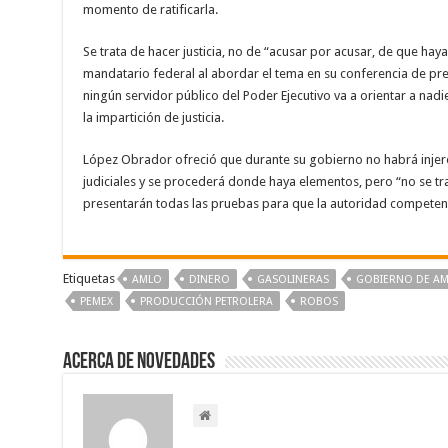
momento de ratificarla.
Se trata de hacer justicia, no de “acusar por acusar, de que haya
mandatario federal al abordar el tema en su conferencia de pre
ningún servidor público del Poder Ejecutivo va a orientar a nad
la impartición de justicia.
López Obrador ofreció que durante su gobierno no habrá injeren
judiciales y se procederá donde haya elementos, pero “no se tra
presentarán todas las pruebas para que la autoridad competente r
Etiquetas
AMLO
DINERO
GASOLINERAS
GOBIERNO DE A
PEMEX
PRODUCCIÓN PETROLERA
ROBOS
Acerca de NOVEDADES